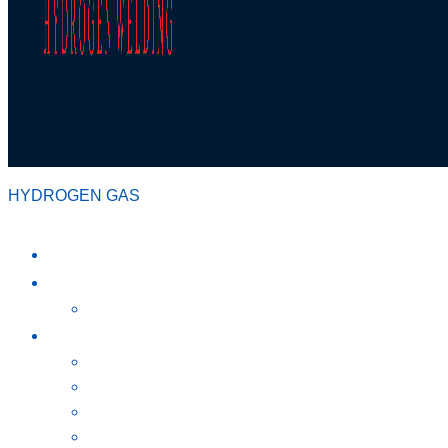
HYDROGEN GAS
หน้าหลัก
เกี่ยวกับเรา
สยาม วอเตอร์ เฟลม
ผลิตภัณฑ์
HO-100
HO-200
HO-200 WT
HO-350WT