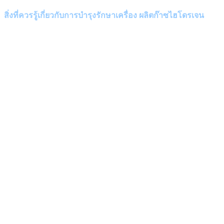
สิ่งที่ควรรู้เกี่ยวกับ
การบำรุงรักษาเครื่อง
ผลิตก๊าซไฮโดรเจน
การตรวจสอบการทำงานและบํารุงรักษาเครื่องอย่างสม่ำเสมอเป็นสิ่งสําคัญ 
ซึ่งอาจส่งผลเสียต่อธุรกิจของคุณ การบํารุงรักษาเครื่องกําเนิดไฮโดรเจน ต