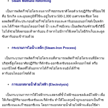
Steam Methane Reforming
เป็นการผลิตก๊าซไฮโดรเจนจากก๊าซธรรมชาติโดยตัวเร่งปฏิกิริยาที่นิยมใช้
คือ นิกเกิล และอุณหภูมิที่ใช้จะอยู่ในช่วง 500-1,000 องศาเซลเซียส โดย
ผลผลิตที่ได้จะประกอบด้วยก๊าซไฮโดรเจนและคาร์บอนมอนอกไซด์เป็นหลัก
และได้ก๊าซคาร์บอนไดออกไซด์ นํ้า และก๊าซมีเทน เป็นผลิตภัณฑ์ร่วมซึ่งวิธีนี้
ไม่ได้ช่วยให้ลดรอยเท้าคาร์บอน ถ้าหากไม่มีการใช้เทคโนโลยีกักเก็บและดูด
ซับคาร์บอนเข้าร่วมด้วย
กระบวนการไอนํ้า-เหล็ก (Steam-Iron Process)
เป็นกระบวนการผลิตก๊าซไฮโดรเจนที่สามารถผลิตก๊าซไฮโดรเจนที่มีความ
บริสุทธิ์สูงโดยอาศัยปฏิกิริยารีดักชัน-ออกซิเดชันของเหล็กออกไซด์ หรือ
แมกนีไทต์ ซึ่งผลที่ได้นอกจากได้ก๊าซไฮโดรเจนยังได้ก๊าซ
คาร์บอนไดออกไซด์ด้วย
การแยกสลายน้ำด้วยไฟฟ้า (Electrolysis)
เป็นกระบวนการการให้ไฟฟ้ากระแสตรงที่ขั้วไฟฟ้าของเซลล์เคมีไฟฟ้า เพื่อ
ให้เกิดปฏิกิริยาออกซิเดชันและรีดักชัน ทำให้โมเลกุลน้ำถูกแยกออกเป็นก๊าซ
ออกซิเจนและก๊าซออกซิเจน โดยการแยกสลายนํ้าด้วยไฟฟ้าจะต้องใช้ค่า