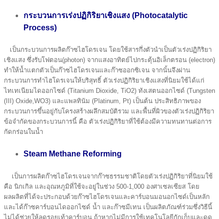
กระบวนการเร่งปฏิกิริยาเชิงแสง (Photocatalytic
Process)
เป็นกระบวนการผลิตก๊าซไฮโดรเจน โดยใช้สารกึ่งตัวนำเป็นตัวเร่งปฏิกิริยา
เชิงแสง ซึ่งรับโฟตอน(photon) จากแสงอาทิตย์ไปกระตุ้นอิเล็กตรอน (electron)
ทำให้นํ้าแตกตัวเป็นก๊าซไฮโดรเจนและก๊าซออกซิเจน จากนั้นจึงผ่าน
กระบวนการทำไฮโดรเจนให้บริสุทธิ์ ตัวเร่งปฏิกิริยาเชิงแสงที่นิยมใช้ได้แก่
ไทเทเนียมไดออกไซด์ (Titanium Dioxide, TiO2) ทังเสตนออกไซด์ (Tungsten
(III) Oxide,WO3) และแพลทินัม (Platinum, Pt) เป็นต้น ประสิทธิภาพของ
กระบวนการขึ้นอยู่กับโครงสร้างผลึกสมบัติรวม และพื้นที่ผิวของตัวเร่งปฏิกิริยา
ข้อจำกัดของกระบวนการนี้ คือ ตัวเร่งปฏิกิริยาที่ใช้ต้องมีความทนทานต่อการ
กัดกร่อนในนํ้า
Steam Methane Reforming
เป็นการผลิตก๊าซไฮโดรเจนจากก๊าซธรรมชาติโดยตัวเร่งปฏิกิริยาที่นิยมใช้
คือ นิกเกิล และอุณหภูมิที่ใช้จะอยู่ในช่วง 500-1,000 องศาเซลเซียส โดย
ผลผลิตที่ได้จะประกอบด้วยก๊าซไฮโดรเจนและคาร์บอนมอนอกไซด์เป็นหลัก
และได้ก๊าซคาร์บอนไดออกไซด์ นํ้า และก๊าซมีเทน เป็นผลิตภัณฑ์ร่วมซึ่งวิธีนี้
ไม่ได้ช่วยให้ลดรอยเท้าคาร์บอน ถ้าหากไม่มีการใช้เทคโนโลยีกักเก็บและดูด