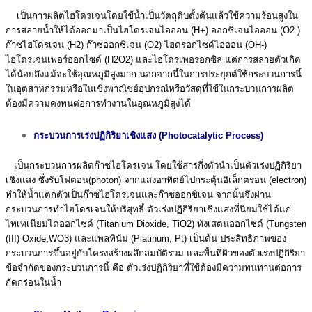
เป็นการผลิตไฮโดรเจนโดยใช้น้ำเป็นวัตถุดิบตั้งต้นแล้วใช้ความร้อนสูงใน
การสลายน้ำให้ได้ออกมาเป็นไฮโดรเจนไอออน (H+) ออกซิเจนไอออน (O2-)
ก๊าซไฮโดรเจน (H2) ก๊าซออกซิเจน (O2) ไฮดรอกไซด์ไอออน (OH-)
ไฮโดรเจนเพอร์ออกไซด์ (H2O2) และไฮโดรเพอรอกซิล แต่การสลายตัวเกิด
ได้น้อยถึงแม้จะใช้อุณหภูมิสูงมาก นอกจากนี้ในการประยุกต์ใช้กระบวนการนี้
ในอุตสาหกรรมหรือในเชิงพาณิชย์อุปกรณ์หรือวัสดุที่ใช้ในกระบวนการผลิต
ต้องมีความคงทนต่อการทำงานในอุณหภูมิสูงได้
กระบวนการเร่งปฏิกิริยาเชิงแสง (Photocatalytic Process)
เป็นกระบวนการผลิตก๊าซไฮโดรเจน โดยใช้สารกึ่งตัวนำเป็นตัวเร่งปฏิกิริยา
เชิงแสง ซึ่งรับโฟตอน(photon) จากแสงอาทิตย์ไปกระตุ้นอิเล็กตรอน (electron)
ทำให้นํ้าแตกตัวเป็นก๊าซไฮโดรเจนและก๊าซออกซิเจน จากนั้นจึงผ่าน
กระบวนการทำไฮโดรเจนให้บริสุทธิ์ ตัวเร่งปฏิกิริยาเชิงแสงที่นิยมใช้ได้แก่
ไทเทเนียมไดออกไซด์ (Titanium Dioxide, TiO2) ทังเสตนออกไซด์ (Tungsten
(III) Oxide,WO3) และแพลทินัม (Platinum, Pt) เป็นต้น ประสิทธิภาพของ
กระบวนการขึ้นอยู่กับโครงสร้างผลึกสมบัติรวม และพื้นที่ผิวของตัวเร่งปฏิกิริยา
ข้อจำกัดของกระบวนการนี้ คือ ตัวเร่งปฏิกิริยาที่ใช้ต้องมีความทนทานต่อการ
กัดกร่อนในนํ้า