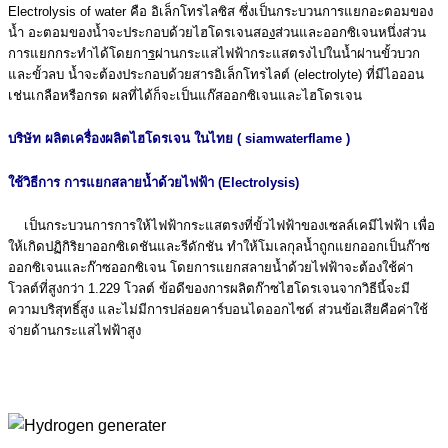
Electrolysis of water คือ อิเล็กโทรไลซิส ซึ่งเป็นกระบวนการแยกอะตอมของ
น้ำ อะตอมของน้ำจะประกอบด้วยไฮโดรเจนสอ
ง
ส่วนและออกซิเจนหนึ่งส่วน
การแยกกระทำได้โดยกา
ร
ผ่านกระแสไฟฟ้ากระแสตรงไปในน้ำผ่านขั้วบวก
และขั้วลบ น้ำจะต้องประกอบด้วยสารอิเล็กโทรไลต์ (electrolyte) ที่มีไอออน
เช่นเกลือหรือกรด ผลที่ได้ก็จะเป็นแก๊สออกซิเจนและไฮโดรเจน
บริษัท ผลิตเครื่องผลิตไฮโดรเจน ในไทย ( siamwaterflame )
ใช้วิธีการ การแยกสลายน้ำด้วยไฟฟ้า (Electrolysis)
เป็นกระบวนการการให้ไฟฟ้ากระแสตรงที่ขั้วไฟฟ้าของเซลล์เคมีไฟฟ้า เพื่อ
ให้เกิดปฏิกิริยาออกซิเดชันและรีดักชัน ทำให้โมเลกุลน้ำถูกแยกออกเป็นก๊าซ
ออกซิเจนและก๊าซออกซิเจน โดยการแยกสลายนํ้าด้วยไฟฟ้าจะต้องใช้ค่า
โวลต์ที่สูงกว่า 1.229 โวลต์ ข้อดีของการผลิตก๊าซไฮโดรเจนจากวิธีนี้จะมี
ความบริสุทธิ์สูง และไม่มีการปล่อยคาร์บอนไดออกไซด์ ส่วนข้อเสียคือค่าใช้
จ่ายด้านกระแสไฟฟ้าสูง