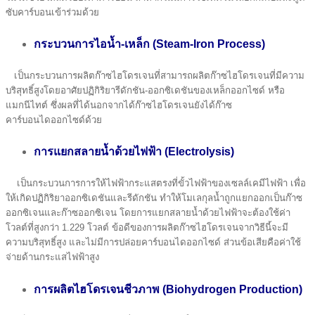
ซับคาร์บอนเข้าร่วมด้วย
กระบวนการไอนํ้า-เหล็ก (Steam-Iron Process)
เป็นกระบวนการผลิตก๊าซไฮโดรเจนที่สามารถผลิตก๊าซไฮโดรเจนที่มีความ
บริสุทธิ์สูงโดยอาศัยปฏิกิริยารีดักชัน-ออกซิเดชันของเหล็กออกไซด์ หรือ
แมกนีไทต์ ซึ่งผลที่ได้นอกจากได้ก๊าซไฮโดรเจนยังได้ก๊าซ
คาร์บอนไดออกไซด์ด้วย
การแยกสลายน้ำด้วยไฟฟ้า (Electrolysis)
เป็นกระบวนการการให้ไฟฟ้ากระแสตรงที่ขั้วไฟฟ้าของเซลล์เคมีไฟฟ้า เพื่อ
ให้เกิดปฏิกิริยาออกซิเดชันและรีดักชัน ทำให้โมเลกุลน้ำถูกแยกออกเป็นก๊าซ
ออกซิเจนและก๊าซออกซิเจน โดยการแยกสลายนํ้าด้วยไฟฟ้าจะต้องใช้ค่า
โวลต์ที่สูงกว่า 1.229 โวลต์ ข้อดีของการผลิตก๊าซไฮโดรเจนจากวิธีนี้จะมี
ความบริสุทธิ์สูง และไม่มีการปล่อยคาร์บอนไดออกไซด์ ส่วนข้อเสียคือค่าใช้
จ่ายด้านกระแสไฟฟ้าสูง
การผลิตไฮโดรเจนชีวภาพ (Biohydrogen Production)