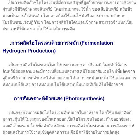
เป็นการผลิตก๊าซไฮโดรเจนที่มีความบริสุทธิ์สูงด้วยกระบวนการทางชีวภาพ
ผ่านสิ่งมีชีวิตจำพวกจุลินทรีย์ โดยส่วนมากจะใช้นํ้า ของเสียอินทรีย์ หรือชีว
มวลเป็นสารตั้งต้นหลัก โดยอาจต้องใช้เอนไซม์หรือสารประกอบจำพวก
โปรตีนช่วยเร่งปฏิกิริยา โดยการผลิตไฮโดนเจนชีวภาพสามารถจำแนกเป็น
ประเภทที่ใช้แสงและไม่ใช้แสงในการผลิต
.การผลิตไฮโดรเจนด้วยการหมัก (Fermentation
Hydrogen Production)
เป็นการผลิตไฮโดรเจนโดยใช้กระบวนการทางชีวเคมี โดยทำให้สาร
อินทรีย์ย่อยสลายและมีการเปลี่ยนแปลงทางเคมีโดยอาศัยเอนไซม์ที่ผลิตจาก
จุลินทรีย์ สามารถจำแนกได้หลายแบบ ได้แก่ การหมักแบบไม่ใช้แสงและการ
หมักแบบใช้แสง การหมักแบบไม่ใช้แสงพบในแบคทีเรียที่ไม่ใช้อากาศ
.
การสังเคราะห์ด้วยแสง (Photosynthesis)
เป็นกระบวนการผลิตไฮโดรเจนที่พบมากในสาหร่าย โดยใช้แสงอาทิตย์
มากระตุ้นให้โมเลกุลของนํ้าแตกออกเป็นไฮโดรเจนไอออน ก๊าซออกซิเจน
และอิเล็กตรอน โดยข้อจำกัดหลักของการผลิตไฮโดรเจนผ่านการสังเคราะห์
ด้วยแสงในการใช้งานเชิงอุตสาหกรรม คือมีค่าใช้จ่ายในการผลิตสูง