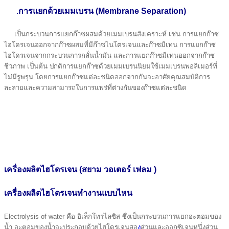
.
การแยกด้วยเมมเบรน (Membrane Separation)
เป็นกระบวนการแยกก๊าซผสมด้วยเมมเบรนสังเคราะห์ เช่น การแยกก๊าซ
ไฮโดรเจนออกจากก๊าซผสมที่มีก๊าซไนโตรเจนและก๊าซมีเทน การแยกก๊าซ
ไฮโดรเจนจากกระบวนการกลั่นนํ้ามัน และการแยกก๊าซมีเทนออกจากก๊าซ
ชีวภาพ เป็นต้น ปกติการแยกก๊าซด้วยเมมเบรนนิยมใช้เมมเบรนพอลิเมอร์ที่
ไม่มีรูพรุน โดยการแยกก๊าซแต่ละชนิดออกจากกันจะอาศัยคุณสมบัติการ
ละลายและความสามารถในการแพร่ที่ต่างกันของก๊าซแต่ละชนิด
เครื่องผลิตไฮโดรเจน (สยาม วอเตอร์ เฟลม )
เครื่องผลิตไฮโดรเจนทำงานแบบไหน
Electrolysis of water คือ อิเล็กโทรไลซิส ซึ่งเป็นกระบวนการแยกอะตอมของ
น้ำ อะตอมของน้ำจะประกอบด้วยไฮโดรเจนสอ
ง
ส่วนและออกซิเจนหนึ่งส่วน