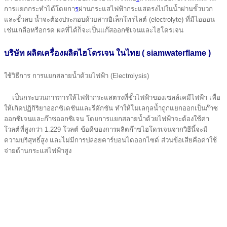
การแยกกระทำได้โดยกา
ร
ผ่านกระแสไฟฟ้ากระแสตรงไปในน้ำผ่านขั้วบวก
และขั้วลบ น้ำจะต้องประกอบด้วยสารอิเล็กโทรไลต์ (electrolyte) ที่มีไอออน
เช่นเกลือหรือกรด ผลที่ได้ก็จะเป็นแก๊สออกซิเจนและไฮโดรเจน
บริษัท ผลิตเครื่องผลิตไฮโดรเจน ในไทย ( siamwaterflame )
ใช้วิธีการ การแยกสลายน้ำด้วยไฟฟ้า (Electrolysis)
เป็นกระบวนการการให้ไฟฟ้ากระแสตรงที่ขั้วไฟฟ้าของเซลล์เคมีไฟฟ้า เพื่อ
ให้เกิดปฏิกิริยาออกซิเดชันและรีดักชัน ทำให้โมเลกุลน้ำถูกแยกออกเป็นก๊าซ
ออกซิเจนและก๊าซออกซิเจน โดยการแยกสลายนํ้าด้วยไฟฟ้าจะต้องใช้ค่า
โวลต์ที่สูงกว่า 1.229 โวลต์ ข้อดีของการผลิตก๊าซไฮโดรเจนจากวิธีนี้จะมี
ความบริสุทธิ์สูง และไม่มีการปล่อยคาร์บอนไดออกไซด์ ส่วนข้อเสียคือค่าใช้
จ่ายด้านกระแสไฟฟ้าสูง