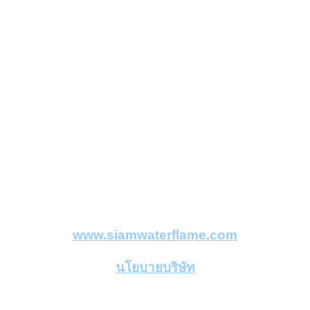
อากาศ (Evaporative Greenhouse) ซึ่งเป็นที่รู้จักกันอย่างแพร่หลายในระบบ
บการเกษตรอัจฉริยะ หรือ Smart Farming
เครื่องผลิตก๊าซไฮโดรเจนจากน้ำ
(Hydrogen Gas Generator)
ใช้ใน
อุตสาหกรรมอัญมณีและเครื่องประดับ รวมถึงอุตสาหกรรมเหล็ก ยานยนต์
เครื่องใช้ไฟฟ้า ทันตกรรม กลุ่มงานอิเล็กทรอนิกส์และไฟฟ้า และอื่นๆอีก
มากมาย
เครื่องผลิตก๊าซไนโตรเจนจากอากาศ
(Nitrogen Gas Generator)
ใช้ในอุตสาหกรรมอาหาร เช่นบรรจุภัณฑ์และการถนอมอาหาร, อุตสาหกรรม
เครื่องสำอางค์และยา, โรงงานเคมี และอุตสาหกรรมการเกษตรโดยเฉพาะ
การกำจัดมอดในข้าว
www.siamwaterflame.com
นโยบายบริษัท
” มุ่งมั่นพัฒนาสินค้าที่มีนวัตกรรม บริการด้วยคุณภาพ ส่งมอบตรงเวลา