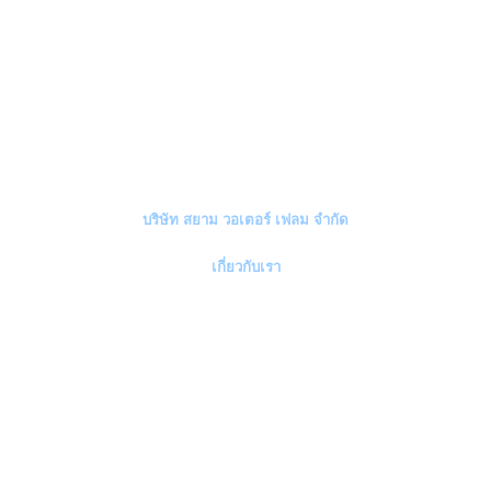
พัฒนาระบบและบุคลากร ครอบคลุมการดูแลสิ่งแวดล้อมความปลอดภัยอย่าง
ต่อเนื่อง “
บริษัท สยาม วอเตอร์ เฟลม จำกัด
เกี่ยวกับเรา
บริษัท สยาม วอเตอร์ เฟลม จำกัด
เป็นผู้คิดค้นและผลิตชุดควบคุมสภาพ
อากาศที่ใช้ในโรงเรือนเลี้ยงสัตว์
(Temp Climate Controller)
ตู้อินเวอร์เตอร์
ซึ่งควบคุมด้วยระบบคอมพิวเตอร์ที่ทันสมัย ฮีตเตอร์ เครื่องผลิตก๊าซไฮโดรเจน
จากน้ำ
(Hydrogen Gas Generator)
เครื่องผลิตก๊าซไนโตรเจนจากอากาศ