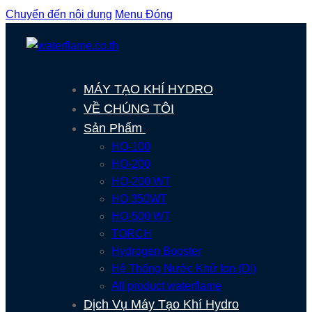
Chuyển đến nội dung
Menu
Đóng
MÁY TẠO KHÍ HYDRO
VỀ CHÚNG TÔI
Sản Phẩm
HO-100
HO-200
HO-200 WT
HO 350WT
HO-500 WT
TORCH
Hydrogen Booster
Hệ Thống Nước Khử Ion (DI)
All product waterflame
Dịch Vụ Máy Tạo Khí Hydro