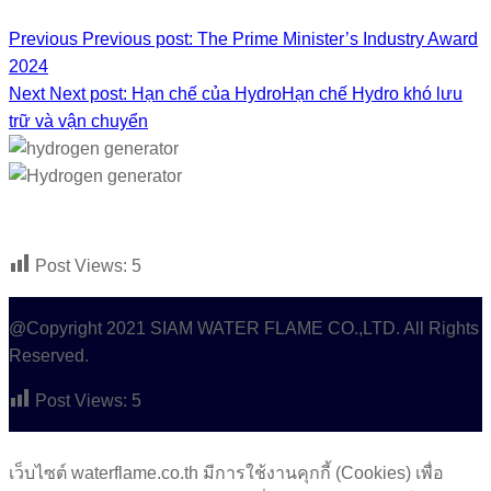
Previous
Previous post:
The Prime Minister’s Industry Award
2024
Next
Next post:
Hạn chế của HydroHạn chế Hydro khó lưu
trữ và vận chuyển
Post Views:
5
@Copyright 2021 SIAM WATER FLAME CO.,LTD. All Rights
Reserved.
Post Views:
5
เว็บไซต์ waterflame.co.th มีการใช้งานคุกกี้ (Cookies) เพื่อ