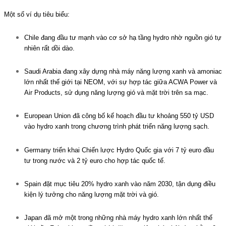
Một số ví dụ tiêu biểu:
Chile
đang đầu tư mạnh vào cơ sở hạ tầng hydro nhờ nguồn gió tự
nhiên rất dồi dào.
Saudi Arabia
đang xây dựng nhà máy năng lượng xanh và amoniac
lớn nhất thế giới tại
NEOM
, với sự hợp tác giữa
ACWA Power
và
Air Products
, sử dụng năng lượng gió và mặt trời trên sa mạc.
European Union
đã công bố kế hoạch đầu tư khoảng 550 tỷ USD
vào hydro xanh trong chương trình phát triển năng lượng sạch.
Germany
triển khai Chiến lược Hydro Quốc gia với 7 tỷ euro đầu
tư trong nước và 2 tỷ euro cho hợp tác quốc tế.
Spain
đặt mục tiêu 20% hydro xanh vào năm 2030, tận dụng điều
kiện lý tưởng cho năng lượng mặt trời và gió.
Japan
đã mở một trong những nhà máy hydro xanh lớn nhất thế