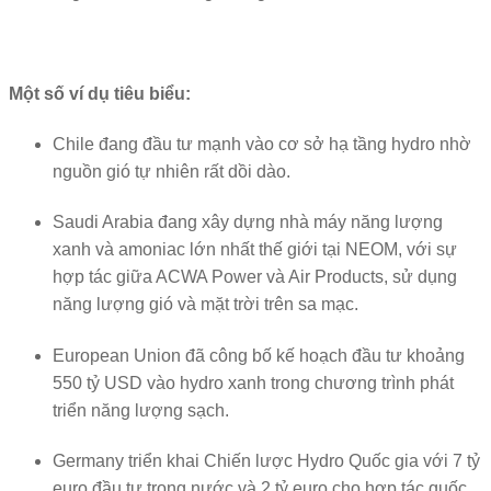
Một số ví dụ tiêu biểu:
Chile
đang đầu tư mạnh vào cơ sở hạ tầng hydro nhờ
nguồn gió tự nhiên rất dồi dào.
Saudi Arabia
đang xây dựng nhà máy năng lượng
xanh và amoniac lớn nhất thế giới tại
NEOM
, với sự
hợp tác giữa
ACWA Power
và
Air Products
, sử dụng
năng lượng gió và mặt trời trên sa mạc.
European Union
đã công bố kế hoạch đầu tư khoảng
550 tỷ USD vào hydro xanh trong chương trình phát
triển năng lượng sạch.
Germany
triển khai Chiến lược Hydro Quốc gia với 7 tỷ
euro đầu tư trong nước và 2 tỷ euro cho hợp tác quốc