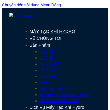
Chuyển đến nội dung
Menu
Đóng
MÁY TẠO KHÍ HYDRO
VỀ CHÚNG TÔI
Sản Phẩm
HO-100
HO-200
HO-200 WT
HO 350WT
HO-500 WT
TORCH
Hydrogen Booster
Hệ Thống Nước Khử Ion (DI)
All product waterflame
Dịch Vụ Máy Tạo Khí Hydro