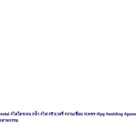
#metal #ไฮโดรเจน #น้ำ #ไฟ #จิวเวลรี่ #งานเชื่อม #เพชร #lpg #welding #g
อุตสาหกรรม