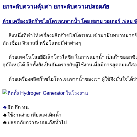
ยกระดับความคุ้มค่า ยกระดับความปลอดภัย
ด้วย
เครื่องผลิตก๊าซไฮโดรเจนจากน้ำ โดย สยาม วอเตอร์ เฟลม จ
สิ่งหนึ่งที่ทำให้เครื่องผลิตก๊าซไฮโดรเจน เข้ามามีบทบาท
ตัด เชื่อม จิวเวลลี่ หรือโลหะมีค่าต่างๆ
ด้วยเทคโนโลยยีอิเล็กโตรไลซิส ในการแยกน้ำ เป็นก๊าซออกซิเจนแ
อุบัติเหตุได้ อีกทั้งยังเป็นอันตรายกับผู้ใช้งานเมื่อมีการสูดดมแก๊สอ
ด้วยเครื่องผลิตก๊าซไฮโดรเจนจากน้ำของเรา ผู้ใช้จึงมั่นใจได
🔥
อึด ถึก ทน
🔥ใช้งานง่าย เพียงแค่เติมน้ำ
🔥ปลอดภัยกว่าระบบแก๊สทั่วไป